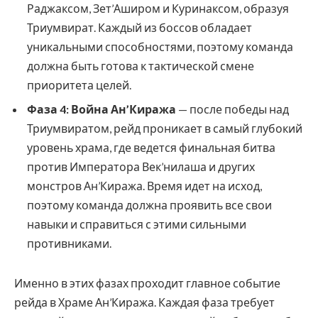
Раджаксом, Зет’Аширом и Куринаксом, образуя
Триумвират. Каждый из боссов обладает
уникальными способностями, поэтому команда
должна быть готова к тактической смене
приоритета целей.
Фаза 4: Война Ан’Киража
— после победы над
Триумвиратом, рейд проникает в самый глубокий
уровень храма, где ведется финальная битва
против Императора Век’нилаша и других
монстров Ан’Киража. Время идет на исход,
поэтому команда должна проявить все свои
навыки и справиться с этими сильными
противниками.
Именно в этих фазах проходит главное событие
рейда в Храме Ан’Киража. Каждая фаза требует