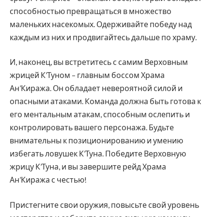
способностью превращаться в множество
маленьких насекомых. Одерживайте победу над
каждым из них и продвигайтесь дальше по храму.
И, наконец, вы встретитесь с самим Верховным
жрицей К’Туном – главным боссом Храма
Ан’Киража. Он обладает невероятной силой и
опасными атаками. Команда должна быть готова к
его ментальным атакам, способным ослепить и
контролировать вашего персонажа. Будьте
внимательны к позиционированию и умению
избегать ловушек К’Туна. Победите Верховную
жрицу К’Туна, и вы завершите рейд Храма
Ан’Киража с честью!
Пристегните свои оружия, повысьте свой уровень