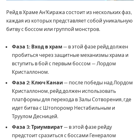
Рейд в Храме Ан’Киража состоит из нескольких фаз,
каждая из которых представляет собой уникальную
битву с боссом или группой монстров.
Фаза 1: Вход в храм
— в этой фазе рейд должен
пробиться через защитные механизмы храма и
вступить в бой с первым боссом — Лордом
Кристаллоном.
Фаза 2: Ключ Канаи
— после победы над Лордом
Кристаллоном, рейд должен использовать
платформы для перехода в Залы Сотворения, где
идет битва с Штопоромр Нестабильным и
Труулом Десницей.
Фаза 3: Триумвират
— в этой фазе рейду
предстоит сразиться с боссами Генералом