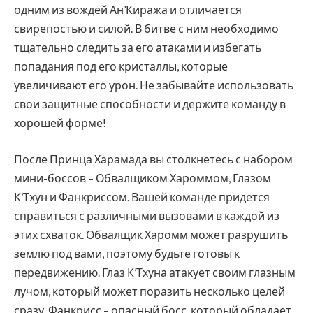
одним из вождей Ан’Киража и отличается
свирепостью и силой. В битве с ним необходимо
тщательно следить за его атаками и избегать
попадания под его кристаллы, которые
увеличивают его урон. Не забывайте использовать
свои защитные способности и держите команду в
хорошей форме!
После Принца Харамада вы столкнетесь с набором
мини-боссов – Обвалщиком Хароммом, Глазом
К’Тхун и Фанкриссом. Вашей команде придется
справиться с различными вызовами в каждой из
этих схваток. Обвалщик Харомм может разрушить
землю под вами, поэтому будьте готовы к
передвижению. Глаз К’Тхуна атакует своим глазным
лучом, который может поразить несколько целей
сразу. Фанкрисс – опасный босс, который обладает