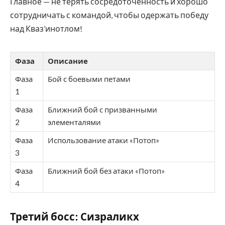
Главное — не терять сосредоточенность и хорошо
сотрудничать с командой, чтобы одержать победу
над Кваз’инотлом!
Фаза
Описание
Фаза
Бой с боевыми петами
1
Фаза
Ближний бой с призванными
2
элементалями
Фаза
Использование атаки «Потоп»
3
Фаза
Ближний бой без атаки «Потоп»
4
Третий босс: Сизраликх