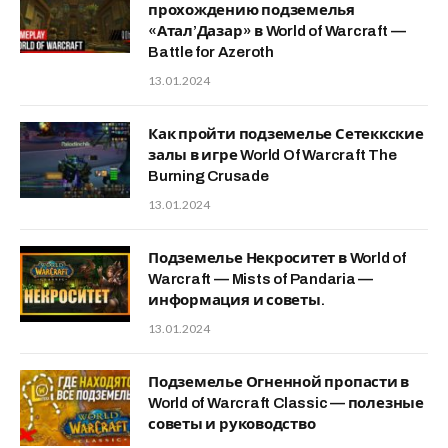
прохождению подземелья
«Атал’Дазар» в World of Warcraft —
Battle for Azeroth
13.01.2024
Как пройти подземелье Сетеккские
залы в игре World Of Warcraft The
Burning Crusade
13.01.2024
Подземелье Некроситет в World of
Warcraft — Mists of Pandaria —
информация и советы.
13.01.2024
Подземелье Огненной пропасти в
World of Warcraft Classic — полезные
советы и руководство