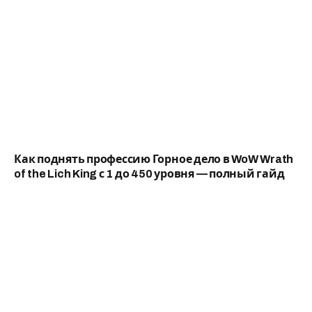
Как поднять профессию Горное дело в WoW Wrath
of the Lich King с 1 до 450 уровня — полный гайд