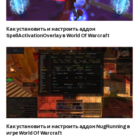
Как установить и настроить аддон
SpellActivationOverlay в World Of Warcraft
Как установить и настроить аддон NugRunning в
игре World Of Warcraft