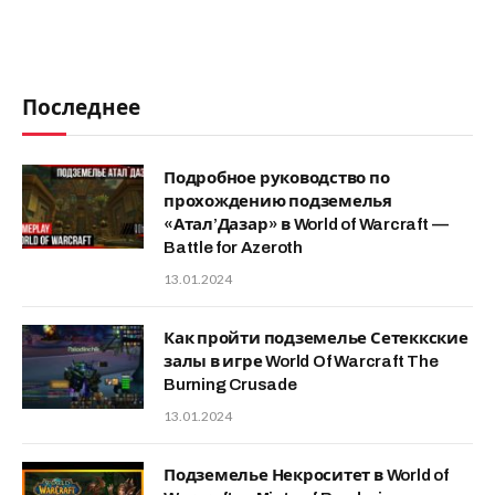
Последнее
Подробное руководство по
прохождению подземелья
«Атал’Дазар» в World of Warcraft —
Battle for Azeroth
13.01.2024
Как пройти подземелье Сетеккские
залы в игре World Of Warcraft The
Burning Crusade
13.01.2024
Подземелье Некроситет в World of