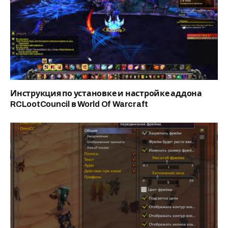
Инструкция по установке и настройке аддона
RCLootCouncil в World Of Warcraft