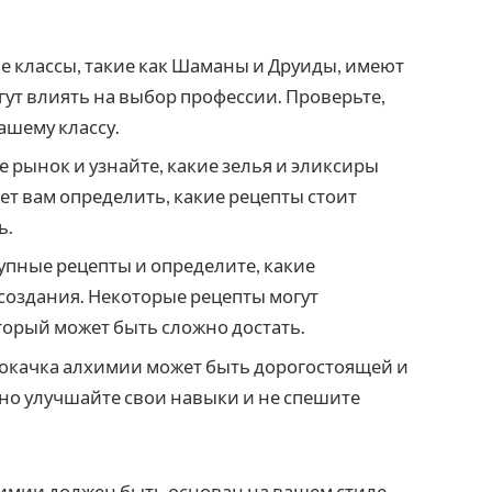
е классы, такие как Шаманы и Друиды, имеют
ут влиять на выбор профессии. Проверьте,
ашему классу.
рынок и узнайте, какие зелья и эликсиры
т вам определить, какие рецепты стоит
ь.
упные рецепты и определите, какие
создания. Некоторые рецепты могут
торый может быть сложно достать.
рокачка алхимии может быть дорогостоящей и
но улучшайте свои навыки и не спешите
химии должен быть основан на вашем стиле