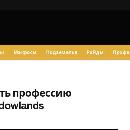
сы
Макросы
Подземелья
Рейды
Профе
ать профессию
dowlands