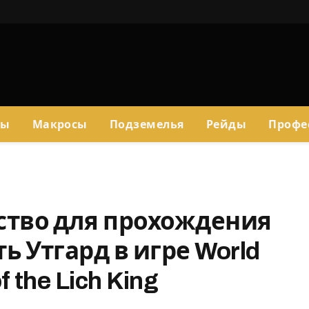
сы
Макросы
Подземелья
Рейды
Профе
ство для прохождения
 Утгард в игре World
 the Lich King