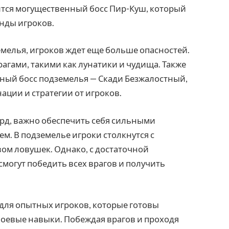
ится могущественный босс Пир-Куш, который
анды игроков.
емелья, игроков ждет еще больше опасностей.
рагами, такими как лунатики и чудища. Также
щный босс подземелья — Скади Безжалостный,
ции и стратегии от игроков.
ард, важно обеспечить себя сильными
. В подземелье игроки столкнутся с
ом ловушек. Однако, с достаточной
смогут победить всех врагов и получить
 для опытных игроков, которые готовы
боевые навыки. Побеждая врагов и проходя