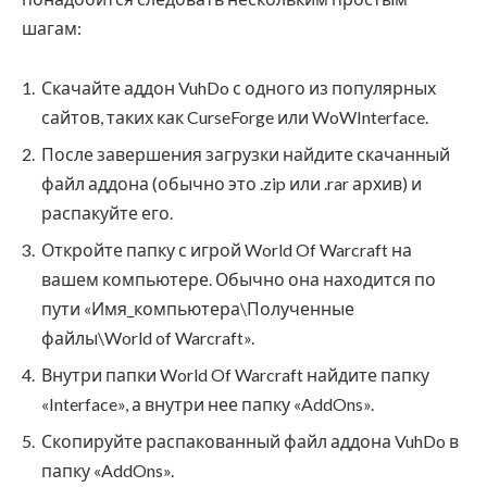
шагам:
Скачайте аддон VuhDo с одного из популярных
сайтов, таких как CurseForge или WoWInterface.
После завершения загрузки найдите скачанный
файл аддона (обычно это .zip или .rar архив) и
распакуйте его.
Откройте папку с игрой World Of Warcraft на
вашем компьютере. Обычно она находится по
пути «Имя_компьютера\Полученные
файлы\World of Warcraft».
Внутри папки World Of Warcraft найдите папку
«Interface», а внутри нее папку «AddOns».
Скопируйте распакованный файл аддона VuhDo в
папку «AddOns».