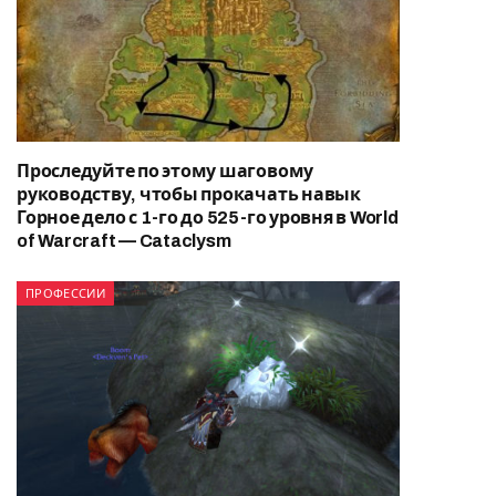
Проследуйте по этому шаговому
руководству, чтобы прокачать навык
Горное дело с 1-го до 525-го уровня в World
of Warcraft — Cataclysm
ПРОФЕССИИ