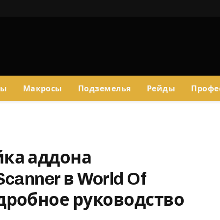
сы
Макросы
Подземелья
Рейды
Профе
йка аддона
Scanner в World Of
одробное руководство