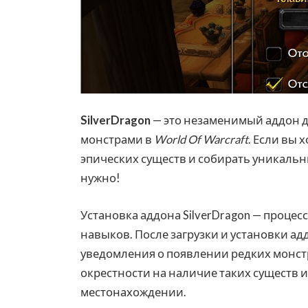
SilverDragon
— это незаменимый аддон д
монстрами в
World Of Warcraft
. Если вы 
эпических существ и собирать уникальны
нужно!
Установка аддона SilverDragon — процес
навыков. После загрузки и установки ад
уведомления о появлении редких монстр
окрестности на наличие таких существ 
местонахождении.