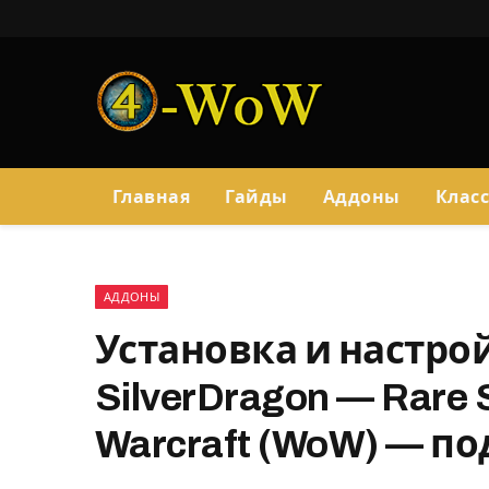
Главная
Гайды
Аддоны
Клас
АДДОНЫ
Установка и настро
SilverDragon — Rare 
Warcraft (WoW) — п