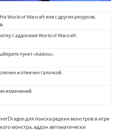
а World of Warcraft или с других ресурсов,
в.
пку с аддонами World of Warcraft.
ыберите пункт «Addons».
включен и отмечен галочкой.
ия изменений.
lverDragon для поиска редких монстров в игре
дкого монстра, аддон автоматически