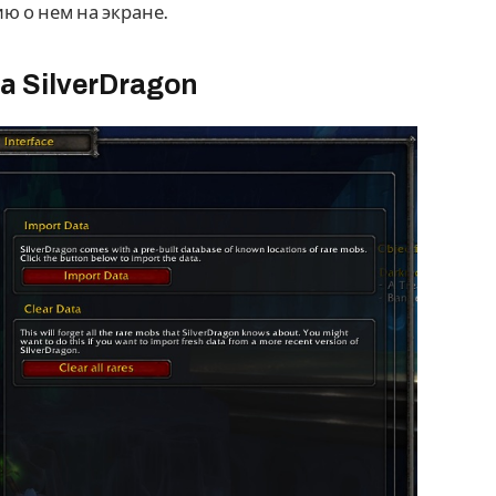
ю о нем на экране.
а SilverDragon