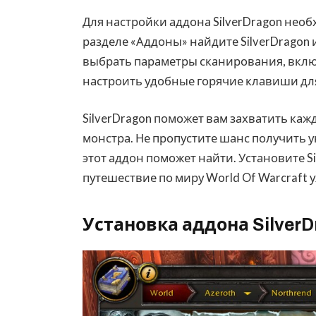
Для настройки аддона SilverDragon необ
разделе «Аддоны» найдите SilverDragon 
выбрать параметры сканирования, вклю
настроить удобные горячие клавиши для
SilverDragon поможет вам захватить каж
монстра. Не пропустите шанс получить
этот аддон поможет найти. Установите S
путешествие по миру World Of Warcraft у
Установка аддона SilverDr