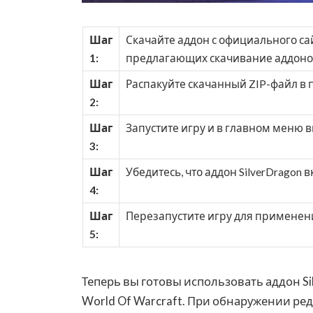
Шаг
Скачайте аддон с официального сайт
1:
предлагающих скачивание аддоно
Шаг
Распакуйте скачанный ZIP-файл в па
2:
Шаг
Запустите игру и в главном меню в
3:
Шаг
Убедитесь, что аддон SilverDragon 
4:
Шаг
Перезапустите игру для применен
5:
Теперь вы готовы использовать аддон Si
World Of Warcraft. При обнаружении ре