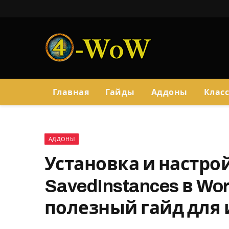
Главная
Гайды
Аддоны
Клас
АДДОНЫ
Установка и настро
SavedInstances в Wor
полезный гайд для 