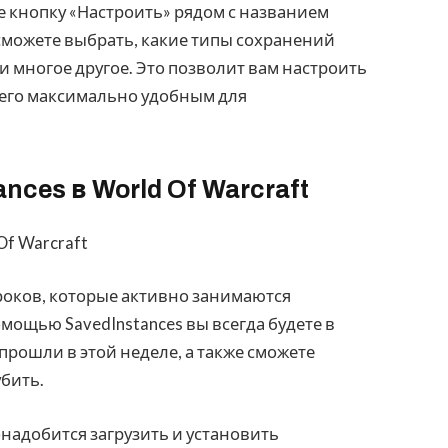
е кнопку «Настроить» рядом с названием
 сможете выбрать, какие типы сохранений
и многое другое. Это позволит вам настроить
 его максимально удобным для
nces в World Of Warcraft
гроков, которые активно занимаются
мощью SavedInstances вы всегда будете в
 прошли в этой неделе, а также сможете
убить.
онадобится загрузить и установить