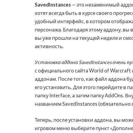
SavedInstances
— это незаменимый аддон 
хотят всегда быть в курсе своего прогре
удобный интерфейс, в котором отображ
персонажа. Благодаря этому аддону, вы 
вы уже прошли на текущей неделе и смо
активность.
Установка аддона SavedInstances очень п
с официального сайта World of Warcraf
аддонам. После того, как файл аддона б
его установить. Для этого перейдите в п
папку Interface, а затем папку AddOns. 
названием SavedInstances (обязательно с
Теперь, после установки аддона, вы може
игровом меню выберите пункт «Дополнен