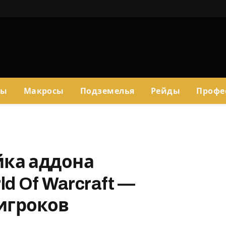
сы
Макросы
Подземелья
Рейды
Профе
йка аддона
ld Of Warcraft —
игроков