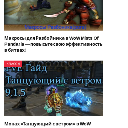
Макросы для Разбойника в WoW Mists Of
Pandaria — повысьте свою эффективность
в битвах!
КЛАССЫ
Монах «Танцующий с ветром» в WoW