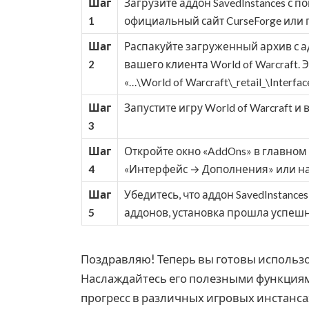
Шаг
Загрузите аддон SavedInstances с 
1
официальный сайт CurseForge или 
Шаг
Распакуйте загруженный архив с ад
2
вашего клиента World of Warcraft.
«…\World of Warcraft\_retail_\Interfa
Шаг
Запустите игру World of Warcraft и
3
Шаг
Откройте окно «AddOns» в главном
4
«Интерфейс → Дополнения» или на
Шаг
Убедитесь, что аддон SavedInstance
5
аддонов, установка прошла успешн
Поздравляю! Теперь вы готовы использов
Наслаждайтесь его полезными функциям
прогресс в различных игровых инстанса