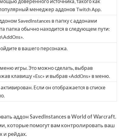
помощью доверенного источника, такого как
популярный менеджер аддонов Twitch App.
доном SavedInstances в папку с аддонами
 Эта папка обычно находится в следующем пути:
ce\AddOns».
 войдите в вашего персонажа.
 меню игры. Это можно сделать, выбрав
жав клавишу «Esc» и выбрав «AddOns» в меню.
s активирован. Если он отображается в списке
о.
ать аддон SavedInstances в World of Warcraft.
и, которые помогут вам контролировать ваш
х и рейдах.