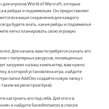
для игроков World of Warcraft, которые
сса в рейдах и подземельях. Он предоставляет
аются все ваши сохранения для каждого
всегда будете знать, какие рейды и подземелья
жете легко планировать свою игровую
роста.
Для начала, вам потребуется скачать его
t или с популярных ресурсов, посвященных
удет загружен на ваш компьютер, вам нужно
апку, в которой установлена игра, найдите
Внутри папки AddOns создайте новую папку с
 таким же регистром букв).
те настроить его под себя. Для этого в
ия» и найдите SavedInstances в списке