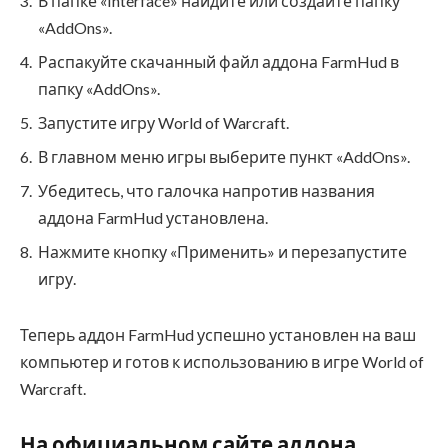
В папке «Interface» найдите или создайте папку
«AddOns».
Распакуйте скачанный файл аддона FarmHud в
папку «AddOns».
Запустите игру World of Warcraft.
В главном меню игры выберите пункт «AddOns».
Убедитесь, что галочка напротив названия
аддона FarmHud установлена.
Нажмите кнопку «Применить» и перезапустите
игру.
Теперь аддон FarmHud успешно установлен на ваш
компьютер и готов к использованию в игре World of
Warcraft.
На официальном сайте аддона