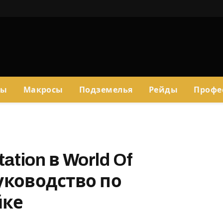
сы
Макросы
Подземелья
Рейды
Профе
ation в World Of
уководство по
йке