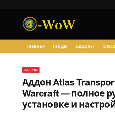
Главная
Гайды
Аддоны
Клас
АДДОНЫ
Аддон Atlas Transport
Warcraft — полное р
установке и настро