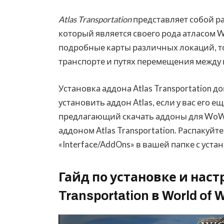
Atlas Transportation
представляет собой ра
который является своего рода атласом W
подробные карты различных локаций, то 
транспорте и путях перемещения между
Установка аддона Atlas Transportation д
установить аддон Atlas, если у вас его е
предлагающий скачать аддоны для WoW. 
аддоном Atlas Transportation. Распакуйт
«Interface/AddOns» в вашей папке с ус
Гайд по установке и наст
Transportation в World of 