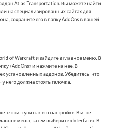
дон Atlas Transportation. Вы можете найти
или на специализированных сайтах для
она, сохраните его в папку AddOns в вашей
rld of Warcraft и зайдите в главное меню. В
пку «AddOns» и нажмите на нее. В
ех установленных аддонов. Убедитесь, что
— у него должна стоять галочка.
ете приступить к его настройке. В игре
лавное меню, затем выберите «Interface». В